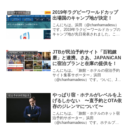
題」がほぼ同時期に発生したのは決して
偶然ではないと思っています。「Book on
Google」と「」...
2019年ラグビーワールドカップ
宿泊予約WEB販売
出場国のキャンプ地が決定！
こんにちは。浜田（@chanhamadesu）
です。2019年ラクビーワールドカップの
キャンプ地が先日発表されました。これ
から宿の取り合いがはじまりそうだなあ
２０１９ラグビーW杯 別府、大分市キ
ャンプ地に - 大分のニュースなら 大分合
JTBが民泊予約サイト「百戦錬
同新...
JAPANiCAN（ジャパニカン）
磨」と連携。さあ、JAPANiCAN
に宿泊プランと在庫の提供を！
こんにちは。「旅館・ホテルの宿泊予約
サイト集客サポーター」浜田
（@chanhamadesu）です。ついに、JTB
にも「民泊」というキーワードが入って
きました。JTBが公認民泊予約サイト運
営の百戦錬磨と業務連携で合意。古民家
やっぱり宿・ホテルがレベルを上
宿泊予約WEB販売
などを活用した遊休...
げるしかない 〜直予約とOTA依
存のジレンマについて〜
こんにちは。「旅館・ホテルのネット宿
泊予約サポーター」浜田
（@chanhamadesu）です。ホテルプロ
デューサー・ホテル経営者の龍崎さんが