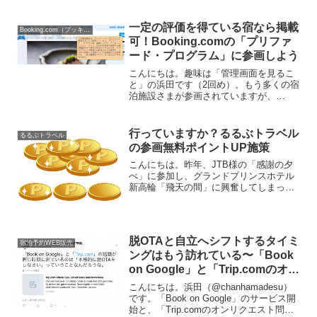
一定の評価を得ている宿なら掲載
Booking.com（ブッキングドットコム）
可！Booking.comの「プリファ
ード・プログラム」に参画しよう
こんにちは。趣味は「管理画面を見るこ
と」の浜田です（2回め）。もう多くの宿
泊施設さまが参画されていますが、
Booking.comの「プリファード・プログ
ラム」をご存知ですか？「プリファー
ド・プログラム」とは、
行っていますか？るるぶトラベル
るるぶトラベル
の参画無料ポイントUP施策
こんにちは。昨年、JTB様の「感謝の夕
べ」に参加し、グランドプリンスホテル
新高輪「飛天の間」に興奮してしまった
浜田です。「おー！ここがFNS歌謡祭と
か、芸能人が披露宴を行うところかー」
と、見事なまでにミーハーっぷり。完全
におのぼりさんでした...
脱OTAと自立へシフトするタイミ
宿泊予約WEB販売
ングはもう訪れている〜「Book
on Google」と「Trip.comのオン
リクエスト問題」は偶然ではない
こんにちは。浜田（@chanhamadesu）
です。「Book on Google」のサービス開
始と、「Trip.comのオンリクエスト問