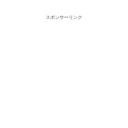
Twitterで作られたモーメントが話題を読
んでいます。ホテル予約サイトの手数料
高すぎ？ホテル経営者...
スポンサーリンク