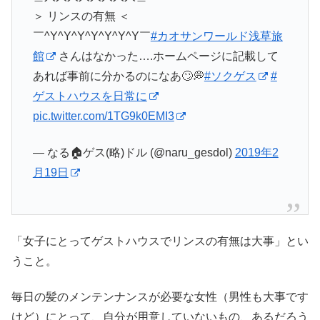
＞ リンスの有無 ＜
￣^Y^Y^Y^Y^Y^Y^Y￣
#カオサンワールド浅草旅
館
さんはなかった….ホームページに記載して
あれば事前に分かるのになあ🙄💭
#ソクゲス
#
ゲストハウスを日常に
pic.twitter.com/1TG9k0EMI3
— なる🏠ゲス(略)ドル (@naru_gesdol)
2019年2
月19日
「女子にとってゲストハウスでリンスの有無は大事」とい
うこと。
毎日の髪のメンテンナンスが必要な女性（男性も大事です
けど）にとって、自分が用意していないもの、あるだろう